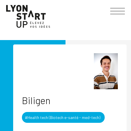
Biligen
#Health tech (Biotech e-santé - med-tech)