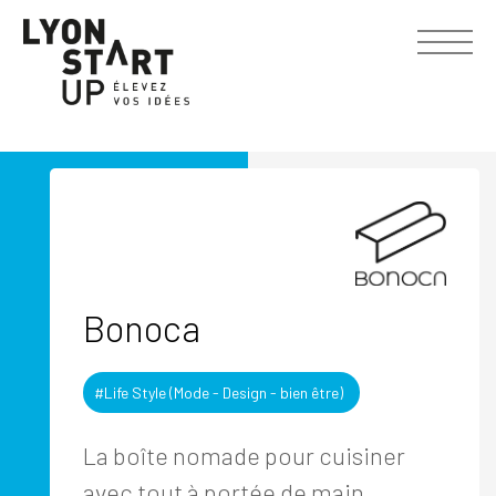
Bonoca
#Life Style (Mode - Design - bien être)
La boîte nomade pour cuisiner
avec tout à portée de main.