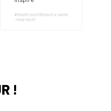
#Health tech (Biotech e-santé
- med-tech)
R !