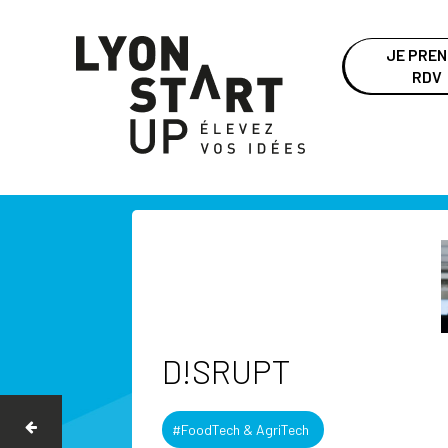
JE PRE
RDV
D!SRUPT
#FoodTech & AgriTech