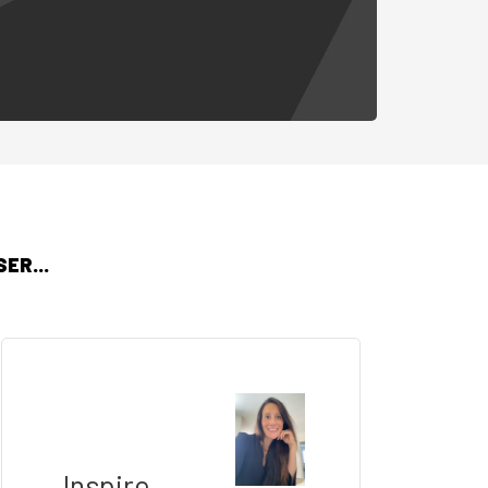
ER...
Inspire