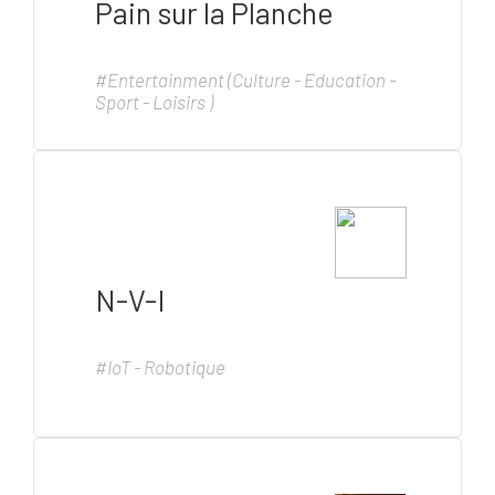
Pain sur la Planche
#Entertainment (Culture - Education -
Sport - Loisirs )
N-V-I
#IoT - Robotique