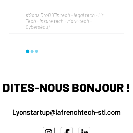
#Saas BtoB (Fin tech - legal tech - Hr
Tech - Insure tech - Mark-tech -
Cybersécu)
DITES-NOUS BONJOUR !
Lyonstartup@lafrenchtech-stl.com