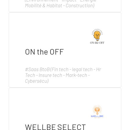
Mobilité & Habitat - Construction)
ON the OFF
#Saas BtoB (Fin tech - legal tech - Hr
Tech - Insure tech - Mark-tech -
Cybersécu)
WELLBE SELECT