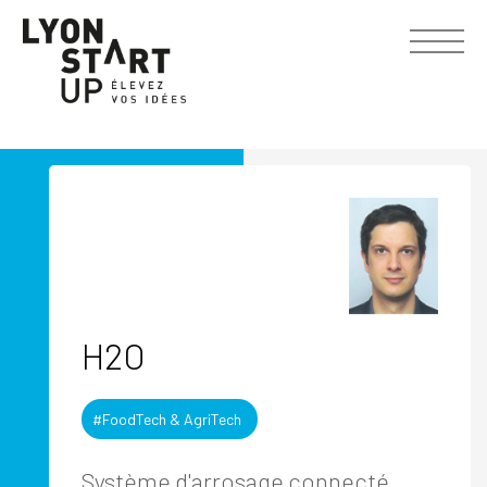
H2O
#FoodTech & AgriTech
Système d'arrosage connecté,