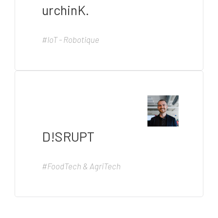
urchinK.
#IoT - Robotique
D!SRUPT
#FoodTech & AgriTech