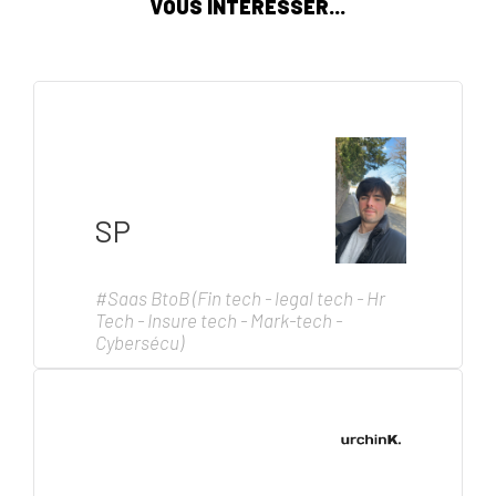
VOUS INTÉRESSER...
SP
#Saas BtoB (Fin tech - legal tech - Hr
Tech - Insure tech - Mark-tech -
Cybersécu)