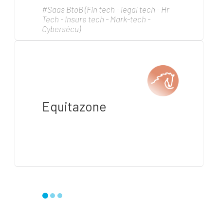
#Saas BtoB (Fin tech - legal tech - Hr
Tech - Insure tech - Mark-tech -
Cybersécu)
Equitazone