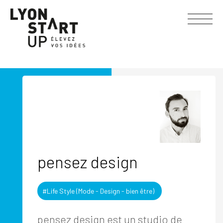
pensez design
#Life Style (Mode - Design - bien être)
pensez design est un studio de