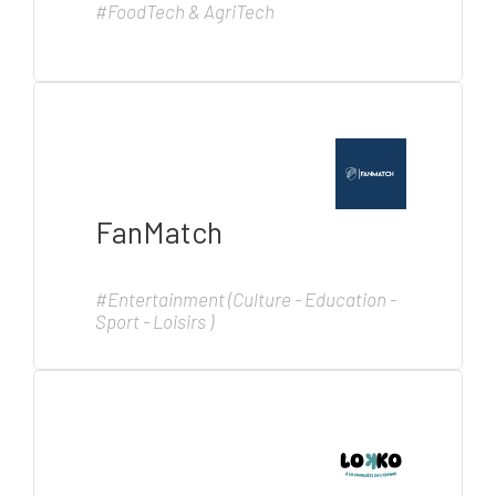
#FoodTech & AgriTech
FanMatch
#Entertainment (Culture - Education -
Sport - Loisirs )