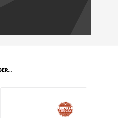
ER...