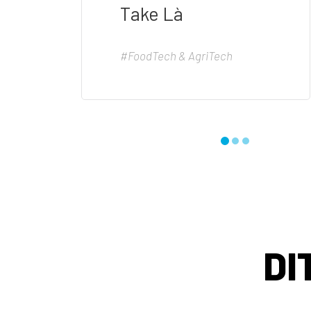
Take Là
#FoodTech & AgriTech
DI