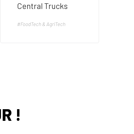
Central Trucks
#FoodTech & AgriTech
R !