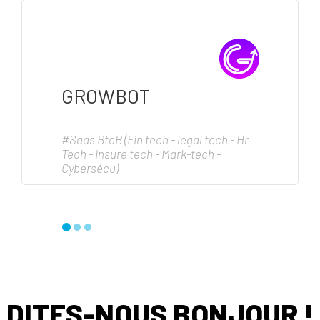
GROWBOT
#Saas BtoB (Fin tech - legal tech - Hr
Tech - Insure tech - Mark-tech -
Cybersécu)
DITES-NOUS BONJOUR !