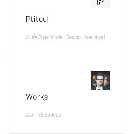
Ptitcul
#Life Style (Mode - Design - bien être)
Works
#IoT - Robotique