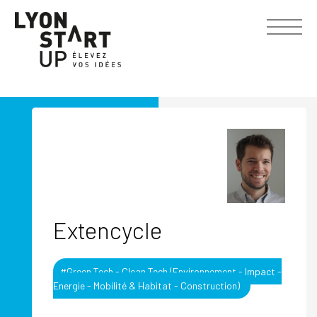
Extencycle
#Green Tech - Clean Tech (Environnement - Impact -
Energie - Mobilité & Habitat - Construction)