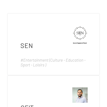
SEN
#Entertainment (Culture - Education -
Sport - Loisirs )