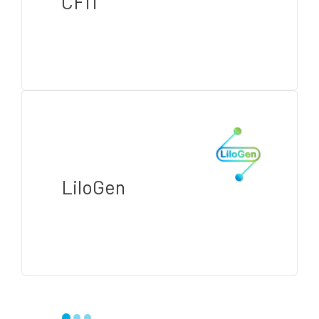
CFIT
LiloGen