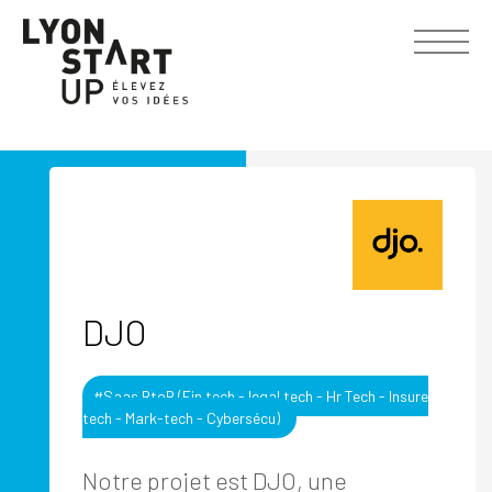
DJO
#Saas BtoB (Fin tech - legal tech - Hr Tech - Insure
tech - Mark-tech - Cybersécu)
Notre projet est DJO, une