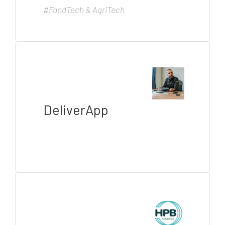
#FoodTech & AgriTech
DeliverApp